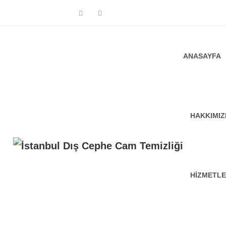
ANASAYFA
HAKKIMI
HIZMETLE