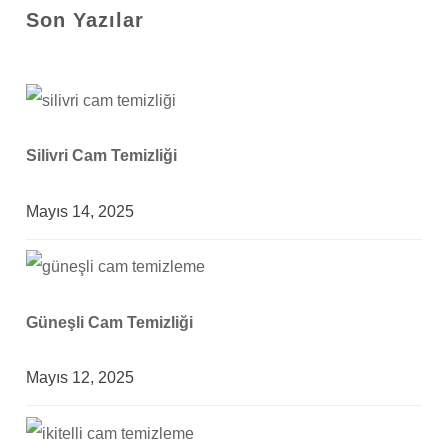
Son Yazılar
Silivri Cam Temizliği
Mayıs 14, 2025
Güneşli Cam Temizliği
Mayıs 12, 2025