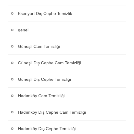
Esenyurt Dış Cephe Temizlik
genel
Güneşli Cam Temizliği
Güneşli Dış Cephe Cam Temizliği
Güneşli Dış Cephe Temizliği
Hadımköy Cam Temizliği
Hadımköy Dış Cephe Cam Temizliği
Hadımköy Dış Cephe Temizliği