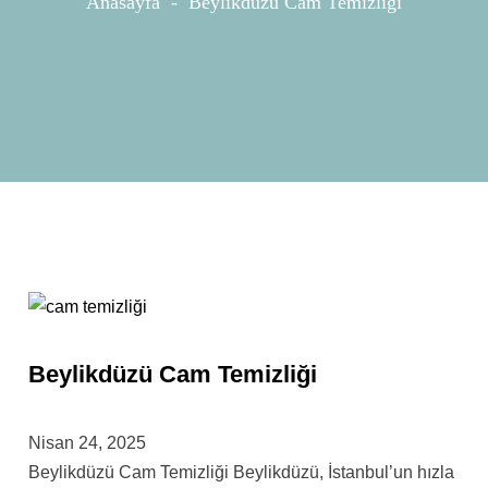
Anasayfa
-
Beylikdüzü Cam Temizliği
Beylikdüzü Cam Temizliği
Nisan 24, 2025
Beylikdüzü Cam Temizliği Beylikdüzü, İstanbul’un hızla