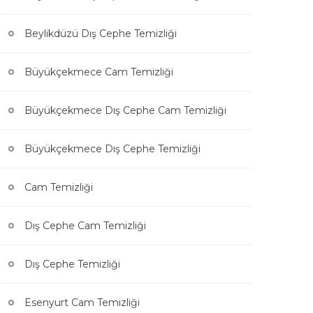
Beylikdüzü Dış Cephe Temizliği
Büyükçekmece Cam Temizliği
Büyükçekmece Dış Cephe Cam Temizliği
Büyükçekmece Dış Cephe Temizliği
Cam Temizliği
Dış Cephe Cam Temizliği
Dış Cephe Temizliği
Esenyurt Cam Temizliği