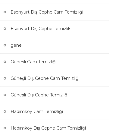
Esenyurt Dış Cephe Cam Temizliği
Esenyurt Dış Cephe Temizlik
genel
Güneşli Cam Temizliği
Güneşli Dış Cephe Cam Temizliği
Güneşli Dış Cephe Temizliği
Hadımköy Cam Temizliği
Hadımköy Dış Cephe Cam Temizliği