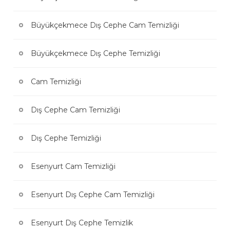
Büyükçekmece Dış Cephe Cam Temizliği
Büyükçekmece Dış Cephe Temizliği
Cam Temizliği
Dış Cephe Cam Temizliği
Dış Cephe Temizliği
Esenyurt Cam Temizliği
Esenyurt Dış Cephe Cam Temizliği
Esenyurt Dış Cephe Temizlik