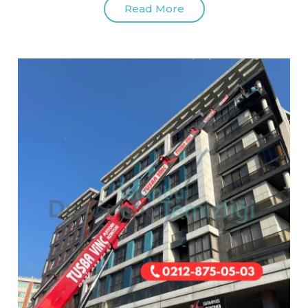
Read More