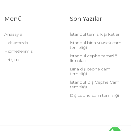
Menü
Son Yazılar
Anasayfa
İstanbul temizlik şirketleri
Hakkımızda
İstanbul bina yüksek cam
temizliği
Hizmetlerimiz
İstanbul cephe temizliği
İletişim
firmaları
Bina dış cephe cam
temizliği
İstanbul Dış Cephe Cam
temizliği
Dış cephe cam temizliği