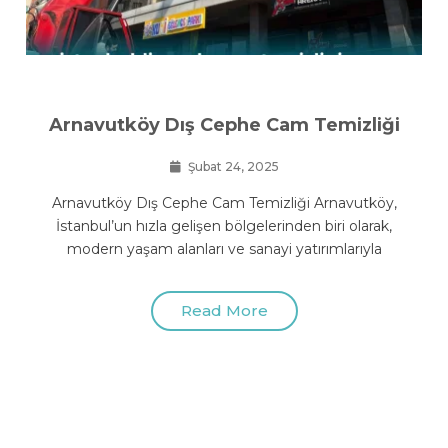
Arnavutköy Dış Cephe Cam Temizliği
Şubat 24, 2025
Arnavutköy Dış Cephe Cam Temizliği Arnavutköy,
İstanbul’un hızla gelişen bölgelerinden biri olarak,
modern yaşam alanları ve sanayi yatırımlarıyla
Read More