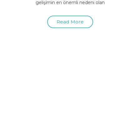
gelişimin en önemli nedeni olan
Read More