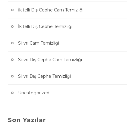
İkitelli Dış Cephe Cam Temizliği
İkitelli Dış Cephe Temizliği
Silivri Cam Temizliği
Silivri Dış Cephe Cam Temizliği
Silivri Dış Cephe Temizliği
Uncategorized
Son Yazılar