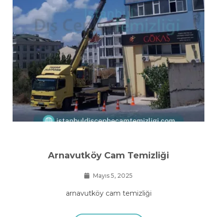
Arnavutköy Cam Temizliği
Mayıs 5, 2025
arnavutköy cam temizliği