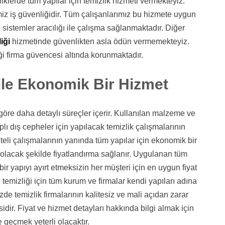
iklerde tüm yapılar için temizlik hizmeti vermekteyiz.
iz iş güvenliğidir. Tüm çalışanlarımız bu hizmete uygun
sistemler aracılığı ile çalışma sağlanmaktadır. Diğer
iği
hizmetinde güvenlikten asla ödün vermemekteyiz.
ği firma güvencesi altında korunmaktadır.
ile Ekonomik Bir Hizmet
 göre daha detaylı süreçler içerir. Kullanılan malzeme ve
kaplı dış cepheler için yapılacak temizlik çalışmalarının
iteli çalışmalarının yanında tüm yapılar için ekonomik bir
l olacak şekilde fiyatlandırma sağlanır. Uygulanan tüm
çbir yapıyı ayırt etmeksizin her müşteri için en uygun fiyat
 temizliği için tüm kurum ve firmalar kendi yapıları adına
zde temizlik firmalarının kalitesiz ve mali açıdan zarar
dir. Fiyat ve hizmet detayları hakkında bilgi almak için
e geçmek yeterli olacaktır.