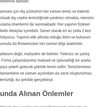
metlerine dahildir.
lanması için dış yüzeyinin her zaman temiz ve bakımlı
k olarak dış cephe temizliğinde yardımcı olmakta, mevsim
ulama önerilerini de sunmaktadır. Her yapının fiziksel
klı detaylar içerebilir. Genel olarak en az yılda 2 kez
irtiyoruz. Yapının etki altında olduğu iklim ve kullanım
u konuda da firmamızdan her zaman bilgi alabilirler.
esini değil, maliyetini de belirler. Yetersiz ve yanlış
 Firma çalışmalarımız maliyeti ve işlevselliği bir arada
ıya yeterli gelecek şekilde temin edilir. Temizlenmesi
e tamamlanır ve zaman açısından da zarar oluşturulmaz.
emizliği, bu şekilde gerçekleşir.
sunda Alınan Önlemler