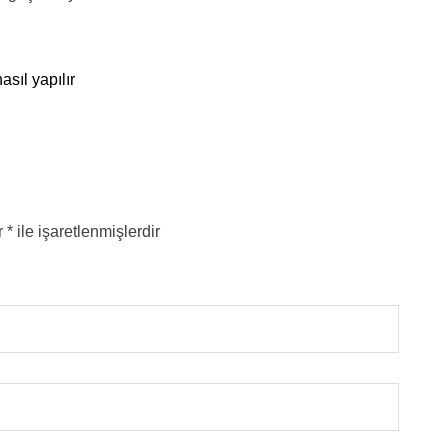
asıl yapılır
r
*
ile işaretlenmişlerdir