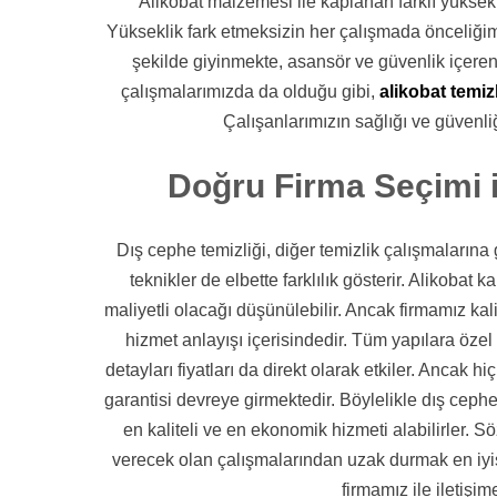
Alikobat malzemesi ile kaplanan farklı yüksekl
Yükseklik fark etmeksizin her çalışmada önceliğim
şekilde giyinmekte, asansör ve güvenlik içeren 
çalışmalarımızda da olduğu gibi,
alikobat temizl
Çalışanlarımızın sağlığı ve güvenli
Doğru Firma Seçimi 
Dış cephe temizliği, diğer temizlik çalışmalarına
teknikler de elbette farklılık gösterir. Alikobat 
maliyetli olacağı düşünülebilir. Ancak firmamız kal
hizmet anlayışı içerisindedir. Tüm yapılara öze
detayları fiyatları da direkt olarak etkiler. Ancak hi
garantisi devreye girmektedir. Böylelikle dış cephe
en kaliteli ve en ekonomik hizmeti alabilirler. Sö
verecek olan çalışmalarından uzak durmak en iyisi
firmamız ile iletişim