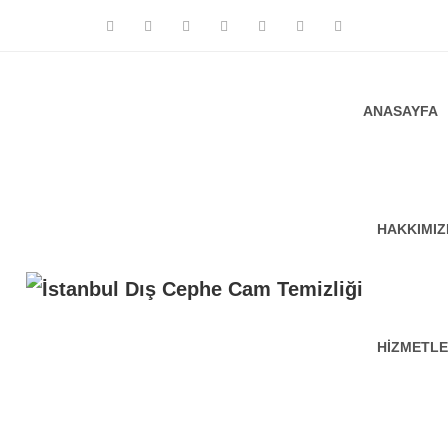
ANASAYFA
HAKKIMI
HIZMETLE