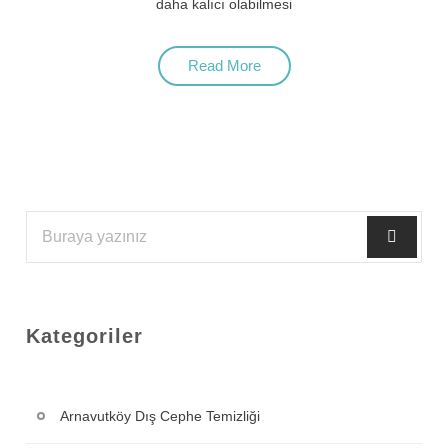
daha kalıcı olabilmesi
Read More
Kategoriler
Arnavutköy Dış Cephe Temizliği