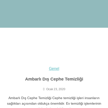
Genel
Ambarlı Dış Cephe Temizliği
Ocak 23, 2020
Ambarlı Dış Cephe Temizliği Cephe temizliği işleri insanların
sağlıkları açısından oldukça önemlidir. Ev temizliği işlemlerinin