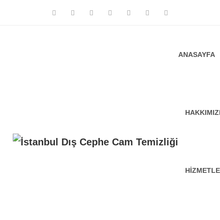
ANASAYFA
HAKKIMI
HIZMETLE