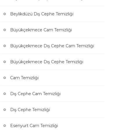
Beylikdüzü Dış Cephe Temizliği
Büyükçekmece Cam Temizliği
Büyükçekmece Dış Cephe Cam Temizliği
Büyükçekmece Dış Cephe Temizliği
Cam Temizliği
Dış Cephe Cam Temizliği
Dış Cephe Temizliği
Esenyurt Cam Temizliği