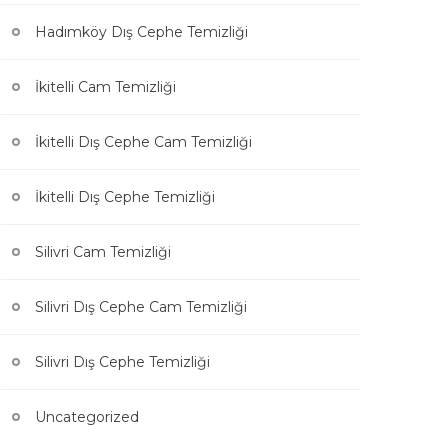
Hadımköy Dış Cephe Temizliği
İkitelli Cam Temizliği
İkitelli Dış Cephe Cam Temizliği
İkitelli Dış Cephe Temizliği
Silivri Cam Temizliği
Silivri Dış Cephe Cam Temizliği
Silivri Dış Cephe Temizliği
Uncategorized