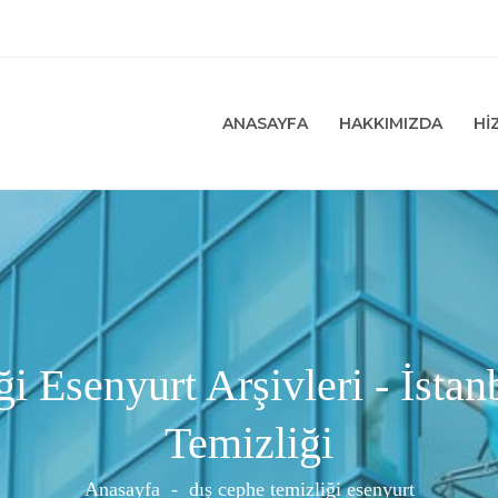
ANASAYFA
HAKKIMIZDA
HI
i Esenyurt Arşivleri - İst
Temizliği
Anasayfa
-
dış cephe temizliği esenyurt