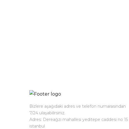
Bizlere aşağıdaki adres ve telefon numarasından
7/24 ulaşabilirsiniz.
Adres: Dereağzı mahallesi yeditepe caddesi no 15
istanbul