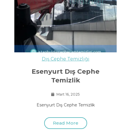
Dış Cephe Temizliği
Esenyurt Dış Cephe
Temizlik
Mart 16, 2025
Esenyurt Dış Cephe Temizlik
Read More