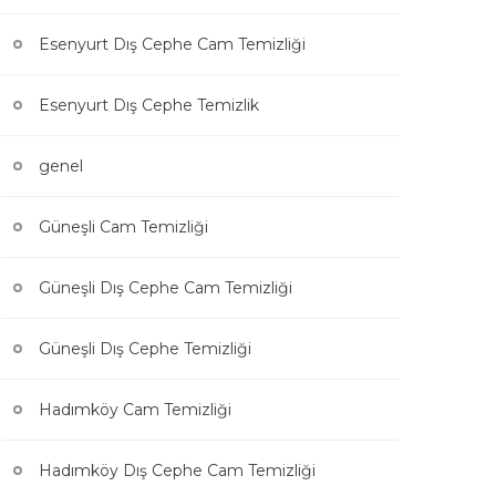
Esenyurt Dış Cephe Cam Temizliği
Esenyurt Dış Cephe Temizlik
genel
Güneşli Cam Temizliği
Güneşli Dış Cephe Cam Temizliği
Güneşli Dış Cephe Temizliği
Hadımköy Cam Temizliği
Hadımköy Dış Cephe Cam Temizliği