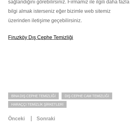
sağlandığını görebilirsiniz. Firmamız ile ilgili daha fazla
bilgi almak isterseniz eğer bizimle web sitemiz
üzerinden iletişime geçebilirsiniz.
Firuzköy Dış Cephe Temizliği
BINA DIŞ CEPHE TEMIZLIĞI
DIŞ CEPHE CAM TEMIZLIĞI
HARAÇÇI TEMIZLIK ŞIRKETLERI
Önceki
Sonraki