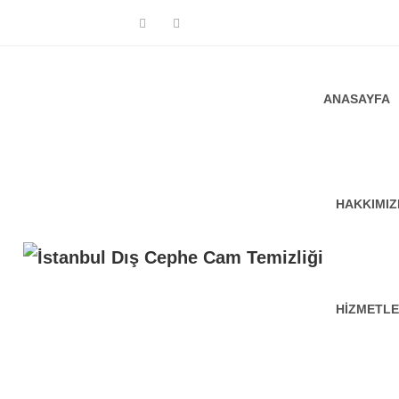
ANASAYFA
HAKKIMI
HIZMETLE