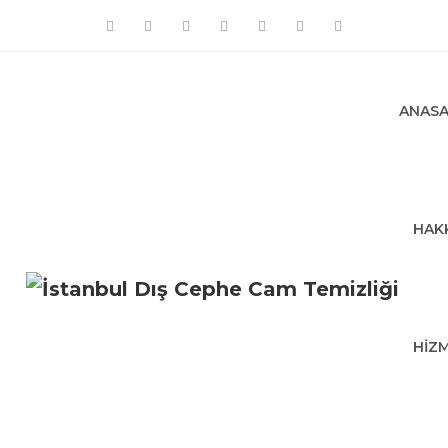
ANASA
HAK
HIZ