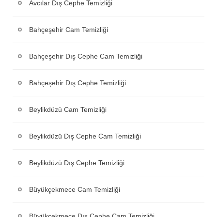
Avcılar Dış Cephe Temizliği
Bahçeşehir Cam Temizliği
Bahçeşehir Dış Cephe Cam Temizliği
Bahçeşehir Dış Cephe Temizliği
Beylikdüzü Cam Temizliği
Beylikdüzü Dış Cephe Cam Temizliği
Beylikdüzü Dış Cephe Temizliği
Büyükçekmece Cam Temizliği
Büyükçekmece Dış Cephe Cam Temizliği