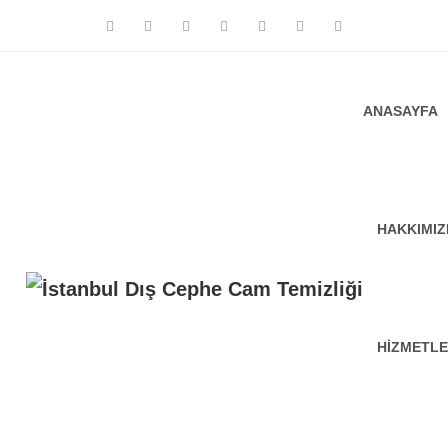
ANASAYFA
HAKKIMI
HIZMETLE