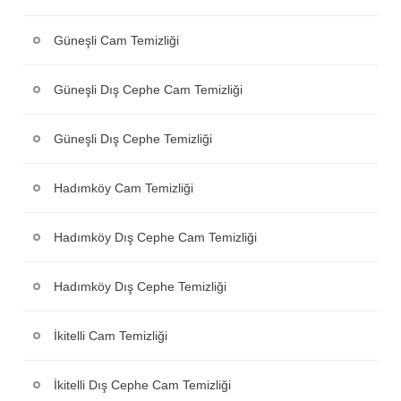
Güneşli Cam Temizliği
Güneşli Dış Cephe Cam Temizliği
Güneşli Dış Cephe Temizliği
Hadımköy Cam Temizliği
Hadımköy Dış Cephe Cam Temizliği
Hadımköy Dış Cephe Temizliği
İkitelli Cam Temizliği
İkitelli Dış Cephe Cam Temizliği