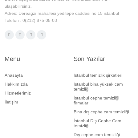
ulaşabilirsiniz.
Adres: Dereağzı mahallesi yeditepe caddesi no 15 istanbul
Telefon : 0(212) 875-05-03
Menü
Son Yazılar
Anasayfa
İstanbul temizlik şirketleri
Hakkımızda
İstanbul bina yüksek cam
temizliği
Hizmetlerimiz
İstanbul cephe temizliği
İletişim
firmaları
Bina dış cephe cam temizliği
İstanbul Dış Cephe Cam
temizliği
Dış cephe cam temizliği