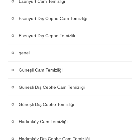
Esenyurt Cam Temizliği
Esenyurt Dış Cephe Cam Temizliği
Esenyurt Dış Cephe Temizlik
genel
Güneşli Cam Temizliği
Güneşli Dış Cephe Cam Temizliği
Güneşli Dış Cephe Temizliği
Hadımköy Cam Temizliği
Hadımköy Dış Cephe Cam Temizliği