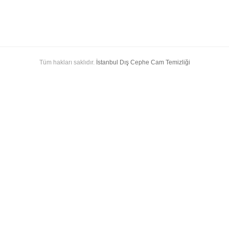
Tüm hakları saklıdır.
İstanbul Dış Cephe Cam Temizliği