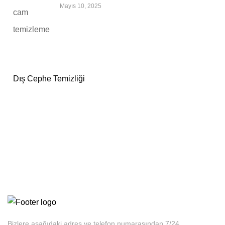
Mayıs 10, 2025
Dış Cephe Temizliği
Bizlere aşağıdaki adres ve telefon numarasından 7/24