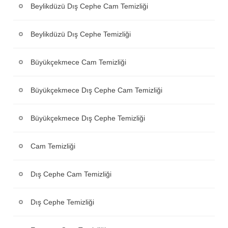
Beylikdüzü Dış Cephe Cam Temizliği
Beylikdüzü Dış Cephe Temizliği
Büyükçekmece Cam Temizliği
Büyükçekmece Dış Cephe Cam Temizliği
Büyükçekmece Dış Cephe Temizliği
Cam Temizliği
Dış Cephe Cam Temizliği
Dış Cephe Temizliği