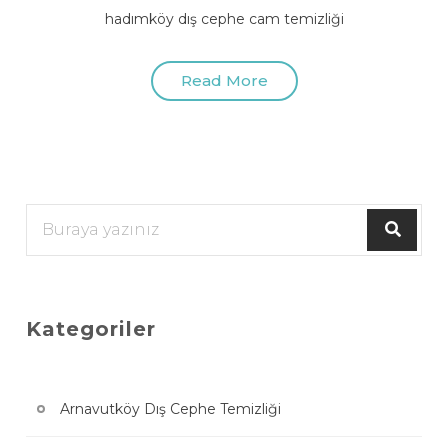
hadımköy dış cephe cam temizliği
Read More
Kategoriler
Arnavutköy Dış Cephe Temizliği