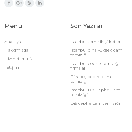
Menü
Son Yazılar
Anasayfa
İstanbul temizlik şirketleri
Hakkımızda
İstanbul bina yüksek cam
temizliği
Hizmetlerimiz
İstanbul cephe temizliği
İletişim
firmaları
Bina dış cephe cam
temizliği
İstanbul Dış Cephe Cam
temizliği
Dış cephe cam temizliği