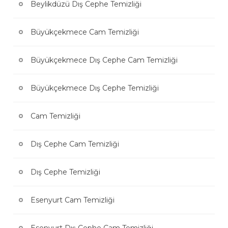
Beylikdüzü Dış Cephe Temizliği
Büyükçekmece Cam Temizliği
Büyükçekmece Dış Cephe Cam Temizliği
Büyükçekmece Dış Cephe Temizliği
Cam Temizliği
Dış Cephe Cam Temizliği
Dış Cephe Temizliği
Esenyurt Cam Temizliği
Esenyurt Dış Cephe Cam Temizliği