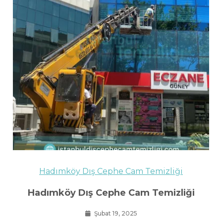
Hadımköy Dış Cephe Cam Temizliği
Hadımköy Dış Cephe Cam Temizliği
Şubat 19, 2025