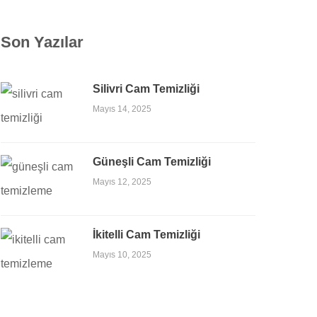
Son Yazılar
Silivri Cam Temizliği
Mayıs 14, 2025
Güneşli Cam Temizliği
Mayıs 12, 2025
İkitelli Cam Temizliği
Mayıs 10, 2025