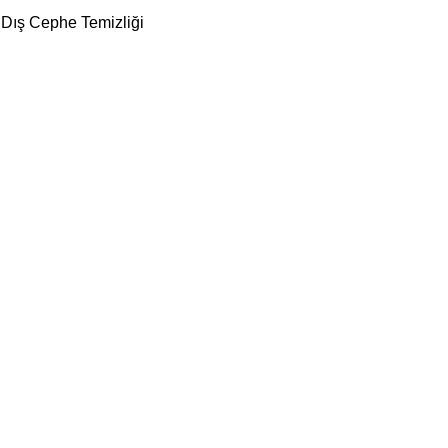
Dış Cephe Temizliği