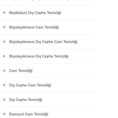
Beylikdüzü Dış Cephe Temizliği
Büyükçekmece Cam Temizliği
Büyükçekmece Dış Cephe Cam Temizliği
Büyükçekmece Dış Cephe Temizliği
Cam Temizliği
Dış Cephe Cam Temizliği
Dış Cephe Temizliği
Esenyurt Cam Temizliği