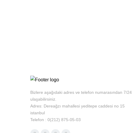
Bizlere aşağıdaki adres ve telefon numarasından 7/24
ulaşabilirsiniz.
Adres: Dereağzı mahallesi yeditepe caddesi no 15
istanbul
Telefon : 0(212) 875-05-03