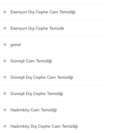
Esenyurt Dış Cephe Cam Temizliği
Esenyurt Dış Cephe Temizlik
genel
Güneşli Cam Temizliği
Güneşli Dış Cephe Cam Temizliği
Güneşli Dış Cephe Temizliği
Hadımköy Cam Temizliği
Hadımköy Dış Cephe Cam Temizliği