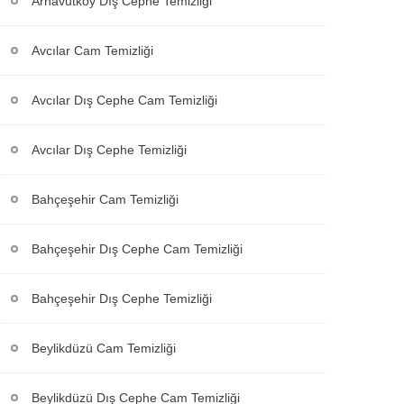
Arnavutköy Dış Cephe Temizliği
Avcılar Cam Temizliği
Avcılar Dış Cephe Cam Temizliği
Avcılar Dış Cephe Temizliği
Bahçeşehir Cam Temizliği
Bahçeşehir Dış Cephe Cam Temizliği
Bahçeşehir Dış Cephe Temizliği
Beylikdüzü Cam Temizliği
Beylikdüzü Dış Cephe Cam Temizliği