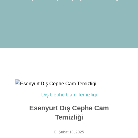
Dış Cephe Cam Temizliği
Esenyurt Dış Cephe Cam
Temizliği
Şubat 13, 2025