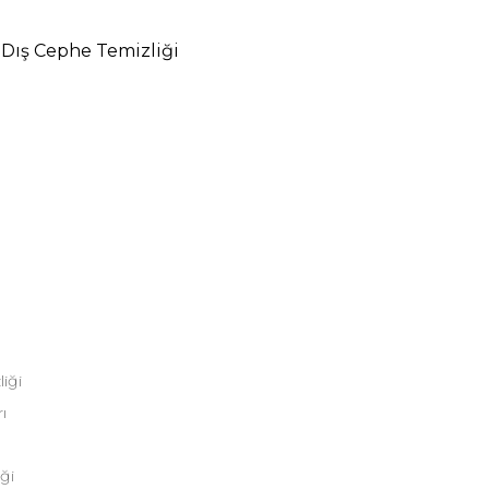
Dış Cephe Temizliği
iği
ı
ği