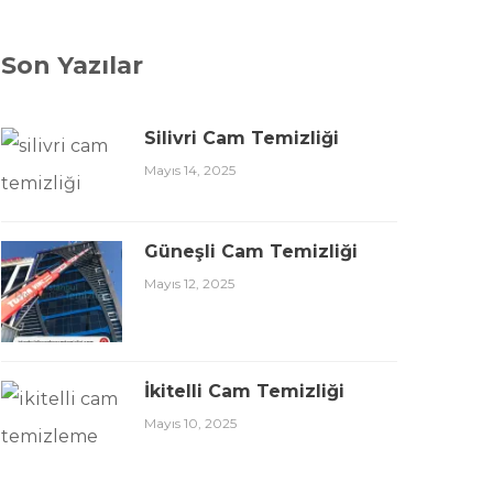
Son Yazılar
Silivri Cam Temizliği
Mayıs 14, 2025
Güneşli Cam Temizliği
Mayıs 12, 2025
İkitelli Cam Temizliği
Mayıs 10, 2025