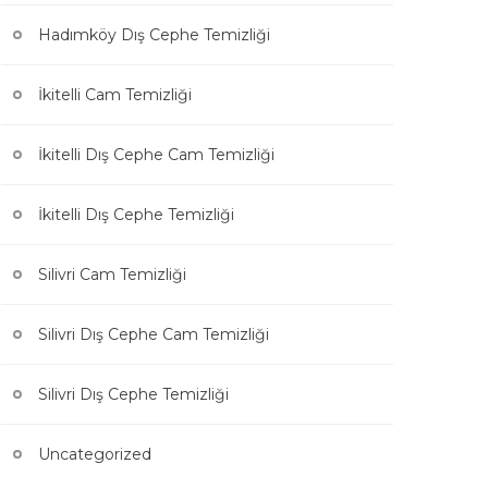
Hadımköy Dış Cephe Temizliği
İkitelli Cam Temizliği
İkitelli Dış Cephe Cam Temizliği
İkitelli Dış Cephe Temizliği
Silivri Cam Temizliği
Silivri Dış Cephe Cam Temizliği
Silivri Dış Cephe Temizliği
Uncategorized