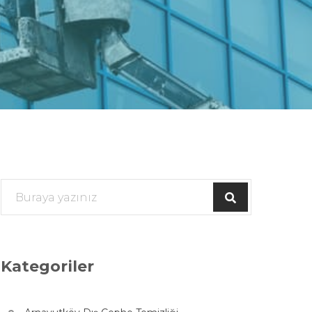
Kategoriler