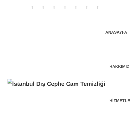
ANASAYFA
HAKKIMI
HIZMETLE