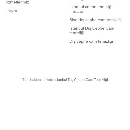
Hizmetlerimiz
İstanbul cephe temizliği
İletişim
firmaları
Bina dış cephe cam temizliği
İstanbul Dış Cephe Cam
temizliği
Dış cephe cam temizliği
Tüm hakları saklıdır.
İstanbul Dış Cephe Cam Temizliği