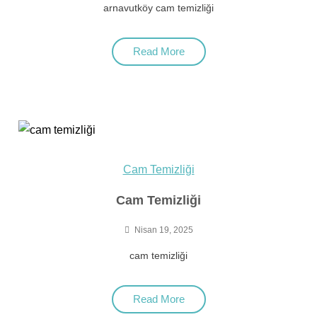
arnavutköy cam temizliği
Read More
Cam Temizliği
Cam Temizliği
Nisan 19, 2025
cam temizliği
Read More