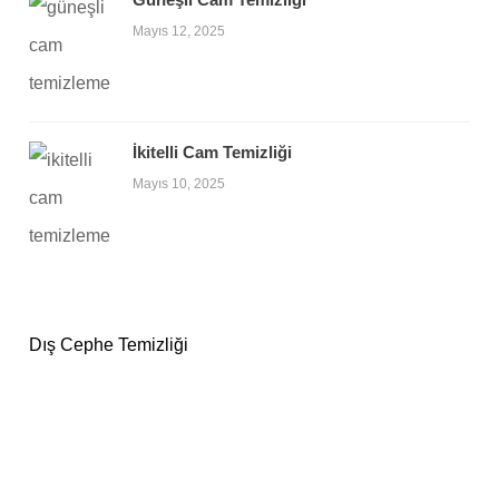
Mayıs 12, 2025
İkitelli Cam Temizliği
Mayıs 10, 2025
Dış Cephe Temizliği