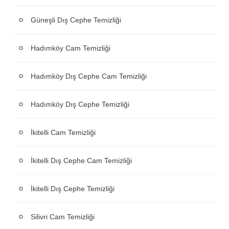
Güneşli Dış Cephe Temizliği
Hadımköy Cam Temizliği
Hadımköy Dış Cephe Cam Temizliği
Hadımköy Dış Cephe Temizliği
İkitelli Cam Temizliği
İkitelli Dış Cephe Cam Temizliği
İkitelli Dış Cephe Temizliği
Silivri Cam Temizliği