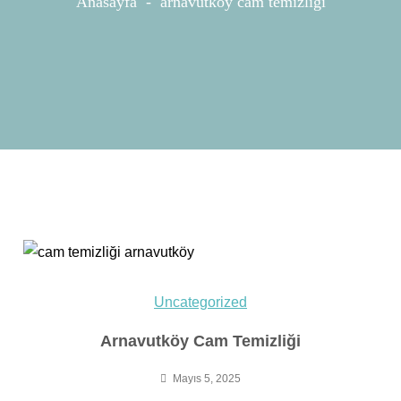
Anasayfa
-
arnavutköy cam temizliği
Uncategorized
Arnavutköy Cam Temizliği
Mayıs 5, 2025