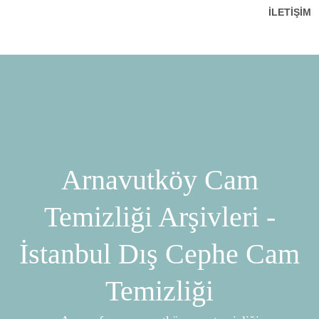
İLETIŞIM
Arnavutköy Cam
Temizliği Arşivleri -
İstanbul Dış Cephe Cam
Temizliği