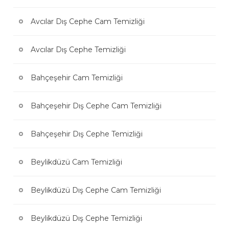
Avcılar Dış Cephe Cam Temizliği
Avcılar Dış Cephe Temizliği
Bahçeşehir Cam Temizliği
Bahçeşehir Dış Cephe Cam Temizliği
Bahçeşehir Dış Cephe Temizliği
Beylikdüzü Cam Temizliği
Beylikdüzü Dış Cephe Cam Temizliği
Beylikdüzü Dış Cephe Temizliği