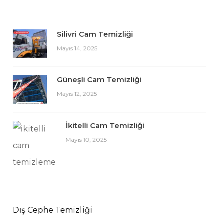
Silivri Cam Temizliği
Mayıs 14, 2025
Güneşli Cam Temizliği
Mayıs 12, 2025
İkitelli Cam Temizliği
Mayıs 10, 2025
Dış Cephe Temizliği