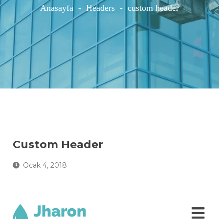
Anasayfa
-
Headers
-
custom header
Custom Header
Ocak 4, 2018