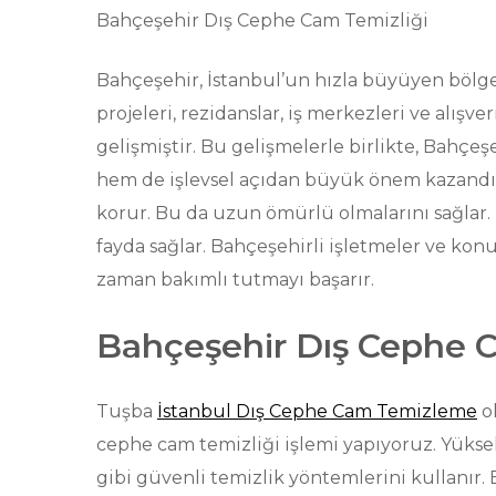
Bahçeşehir Dış Cephe Cam Temizliği
Bahçeşehir, İstanbul’un hızla büyüyen bölgel
projeleri, rezidanslar, iş merkezleri ve alışve
gelişmiştir. Bu gelişmelerle birlikte, Bahçeş
hem de işlevsel açıdan büyük önem kazandı. D
korur. Bu da uzun ömürlü olmalarını sağlar
fayda sağlar. Bahçeşehirli işletmeler ve konut
zaman bakımlı tutmayı başarır.
Bahçeşehir Dış Cephe C
Tuşba
İstanbul Dış Cephe Cam Temizleme
ol
cephe cam temizliği işlemi yapıyoruz. Yüksek
gibi güvenli temizlik yöntemlerini kullanır.