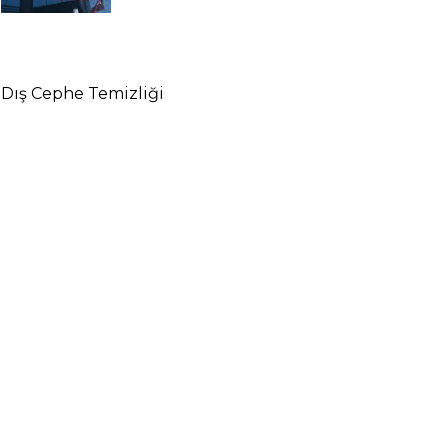
Dış Cephe Temizliği