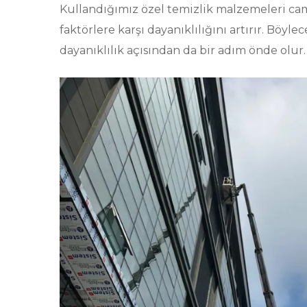
Kullandığımız özel temizlik malzemeleri ca
faktörlere karşı dayanıklılığını artırır. Böyle
dayanıklılık açısından da bir adım önde olur.