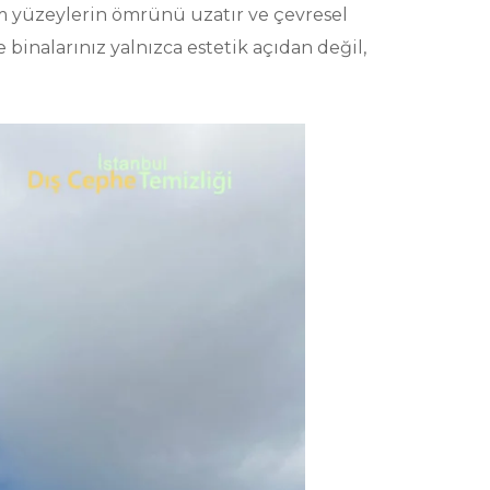
m yüzeylerin ömrünü uzatır ve çevresel
ce binalarınız yalnızca estetik açıdan değil,