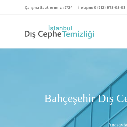
Çalışma Saatlerimiz
: 7/24
İletişim:
0 (212) 875-05-03
Bahçeşehir Dış C
Anasayf