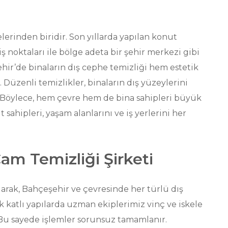
erinden biridir. Son yıllarda yapılan konut
riş noktaları ile bölge adeta bir şehir merkezi gibi
ehir’de binaların dış cephe temizliği hem estetik
üzenli temizlikler, binaların dış yüzeylerini
. Böylece, hem çevre hem de bina sahipleri büyük
 sahipleri, yaşam alanlarını ve iş yerlerini her
am Temizliği Şirketi
arak, Bahçeşehir ve çevresinde her türlü dış
 katlı yapılarda uzman ekiplerimiz vinç ve iskele
 Bu sayede işlemler sorunsuz tamamlanır.