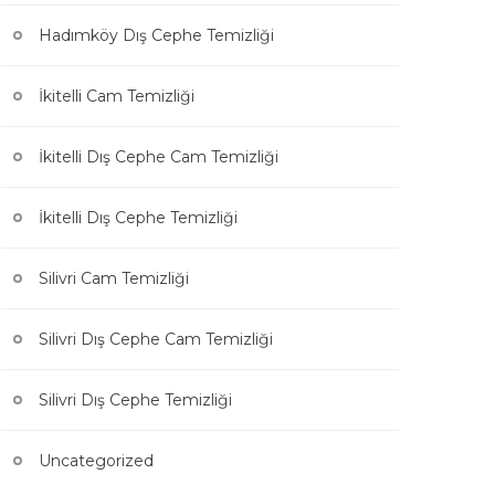
Hadımköy Dış Cephe Temizliği
İkitelli Cam Temizliği
İkitelli Dış Cephe Cam Temizliği
İkitelli Dış Cephe Temizliği
Silivri Cam Temizliği
Silivri Dış Cephe Cam Temizliği
Silivri Dış Cephe Temizliği
Uncategorized