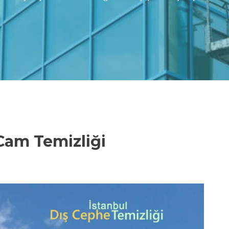
Cam Temizliği