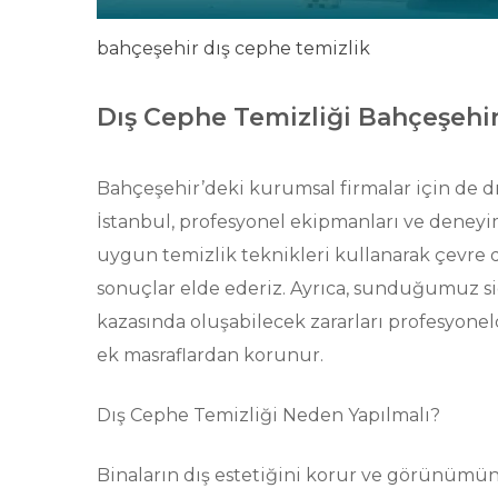
bahçeşehir dış cephe temizlik
Dış Cephe Temizliği Bahçeşehi
Bahçeşehir’deki kurumsal firmalar için de 
İstanbul, profesyonel ekipmanları ve deneyiml
uygun temizlik teknikleri kullanarak çevre 
sonuçlar elde ederiz. Ayrıca, sunduğumuz sig
kazasında oluşabilecek zararları profesyonelc
ek masraflardan korunur.
Dış Cephe Temizliği Neden Yapılmalı?
Binaların dış estetiğini korur ve görünümün